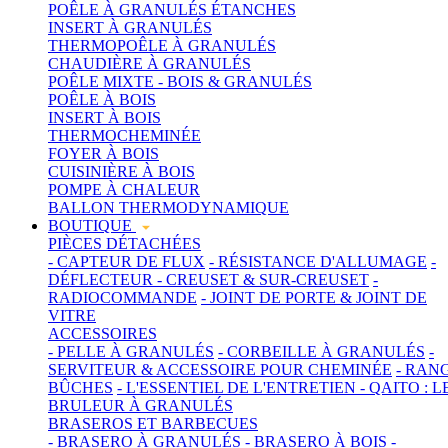
POÊLE À GRANULÉS ÉTANCHES
INSERT À GRANULÉS
THERMOPOÊLE À GRANULÉS
CHAUDIÈRE À GRANULÉS
POÊLE MIXTE - BOIS & GRANULÉS
POÊLE À BOIS
INSERT À BOIS
THERMOCHEMINÉE
FOYER À BOIS
CUISINIÈRE À BOIS
POMPE À CHALEUR
BALLON THERMODYNAMIQUE
BOUTIQUE
PIÈCES DÉTACHÉES
- CAPTEUR DE FLUX
- RÉSISTANCE D'ALLUMAGE
-
DÉFLECTEUR
- CREUSET & SUR-CREUSET
-
RADIOCOMMANDE
- JOINT DE PORTE & JOINT DE
VITRE
ACCESSOIRES
- PELLE À GRANULÉS
- CORBEILLE À GRANULÉS
-
SERVITEUR & ACCESSOIRE POUR CHEMINÉE
- RAN
BÛCHES
- L'ESSENTIEL DE L'ENTRETIEN
- QAITO : L
BRULEUR À GRANULÉS
BRASEROS ET BARBECUES
- BRASERO À GRANULÉS
- BRASERO À BOIS
-