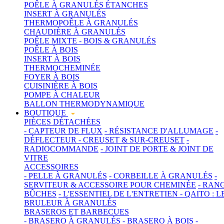
POÊLE À GRANULÉS ÉTANCHES
INSERT À GRANULÉS
THERMOPOÊLE À GRANULÉS
CHAUDIÈRE À GRANULÉS
POÊLE MIXTE - BOIS & GRANULÉS
POÊLE À BOIS
INSERT À BOIS
THERMOCHEMINÉE
FOYER À BOIS
CUISINIÈRE À BOIS
POMPE À CHALEUR
BALLON THERMODYNAMIQUE
BOUTIQUE
PIÈCES DÉTACHÉES
- CAPTEUR DE FLUX
- RÉSISTANCE D'ALLUMAGE
-
DÉFLECTEUR
- CREUSET & SUR-CREUSET
-
RADIOCOMMANDE
- JOINT DE PORTE & JOINT DE
VITRE
ACCESSOIRES
- PELLE À GRANULÉS
- CORBEILLE À GRANULÉS
-
SERVITEUR & ACCESSOIRE POUR CHEMINÉE
- RAN
BÛCHES
- L'ESSENTIEL DE L'ENTRETIEN
- QAITO : L
BRULEUR À GRANULÉS
BRASEROS ET BARBECUES
- BRASERO À GRANULÉS
- BRASERO À BOIS
-